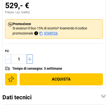
529,- €
Prezzo /
pz.
(netto)
Promozione
Si assicuri il Suo 15% di sconto* inserendo il codice
promozionale
i
START26
PZ.
Tempo di consegna
:
3 settimane
ACQUISTA
Dati tecnici