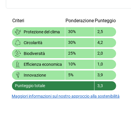
Criteri
Ponderazione
Punteggio
30%
2,5
Protezione del clima
30%
4,2
Circolarità
25%
2,0
Biodiversità
10%
1,0
Efficienza economica
5%
3,9
Innovazione
Punteggio totale
3,3
Maggiori informazioni sul nostro approccio alla sostenibilità