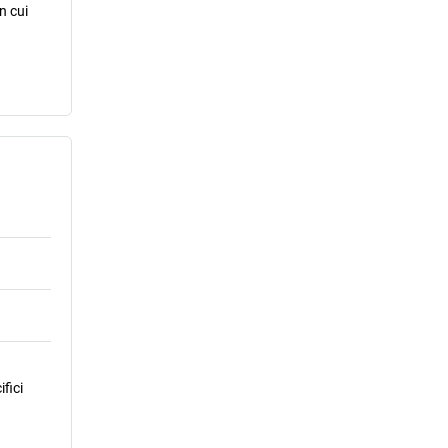
n cui
fici