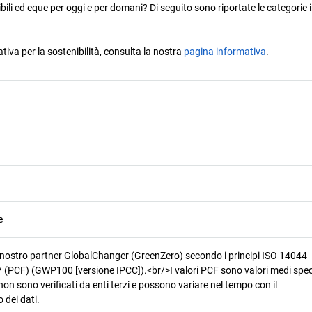
ili ed eque per oggi e per domani? Di seguito sono riportate le categorie i
ativa per la sostenibilità, consulta la nostra
pagina informativa
.
e
 nostro partner GlobalChanger (GreenZero) secondo i principi ISO 14044
 (PCF) (GWP100 [versione IPCC]).<br/>I valori PCF sono valori medi speci
non sono verificati da enti terzi e possono variare nel tempo con il
 dei dati.