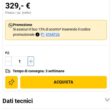
329,- €
Prezzo /
pz.
(netto)
Promozione
Si assicuri il Suo 15% di sconto* inserendo il codice
promozionale
i
START26
PZ.
Tempo di consegna
:
3 settimane
ACQUISTA
Dati tecnici