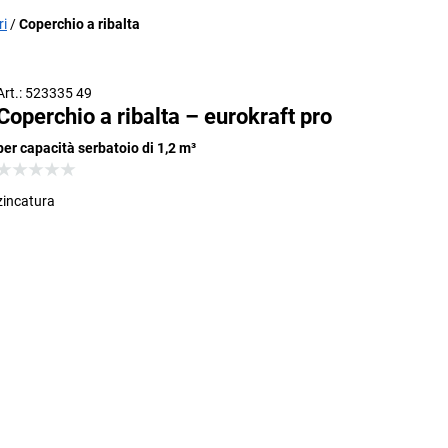
ri
Coperchio a ribalta
Art.: 523335 49
Coperchio a ribalta – eurokraft pro
per capacità serbatoio di 1,2 m³
zincatura