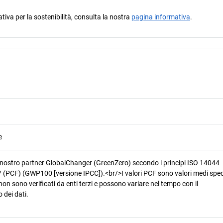
ativa per la sostenibilità, consulta la nostra
pagina informativa
.
e
 nostro partner GlobalChanger (GreenZero) secondo i principi ISO 14044
 (PCF) (GWP100 [versione IPCC]).<br/>I valori PCF sono valori medi speci
non sono verificati da enti terzi e possono variare nel tempo con il
 dei dati.