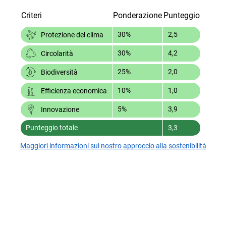
Criteri
Ponderazione
Punteggio
30%
2,5
Protezione del clima
30%
4,2
Circolarità
25%
2,0
Biodiversità
10%
1,0
Efficienza economica
5%
3,9
Innovazione
Punteggio totale
3,3
Maggiori informazioni sul nostro approccio alla sostenibilità