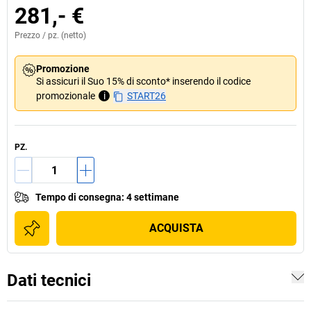
281,- €
Prezzo /
pz.
(netto)
Promozione
Si assicuri il Suo 15% di sconto* inserendo il codice
promozionale
i
START26
PZ.
Tempo di consegna
:
4 settimane
ACQUISTA
Dati tecnici