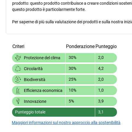
prodotto: questo prodotto contribuisce a creare condizioni sostenib
questo prodotto è particolarmente forte.
Per saperne di più sulla valutazione dei prodotti e sulla nostra inizi
Criteri
Ponderazione
Punteggio
30%
2,0
Protezione del clima
30%
4,2
Circolarità
25%
2,0
Biodiversità
10%
1,0
Efficienza economica
5%
3,9
Innovazione
Punteggio totale
3,1
Maggiori informazioni sul nostro approccio alla sostenibilità