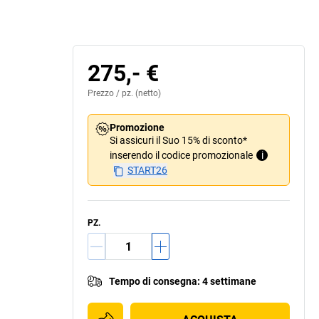
Contenitore ribalt
275,- €
Prezzo /
pz.
(netto)
Promozione
Si assicuri il Suo 15% di sconto*
inserendo il codice promozionale
i
START26
PZ.
Tempo di consegna
:
4 settimane