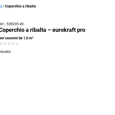
ri
Coperchio a ribalta
ntenitore ribaltabile con coperchio a ribalta (accessorio)
Art.: 538205 49
Coperchio a ribalta – eurokraft pro
per cassoni da 1,0 m³
zincato