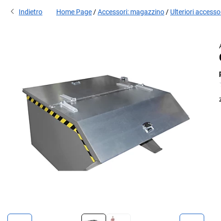
Indietro
Home Page
Accessori: magazzino
Ulteriori accesso
Co