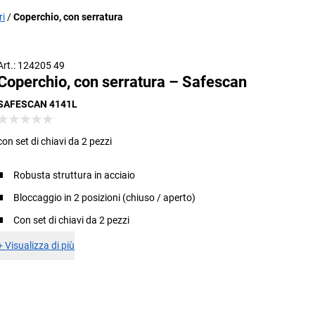
ri
Coperchio, con serratura
Art.: 124205 49
Coperchio, con serratura – Safescan
SAFESCAN 4141L
con set di chiavi da 2 pezzi
Robusta struttura in acciaio
Bloccaggio in 2 posizioni (chiuso / aperto)
Con set di chiavi da 2 pezzi
+
Visualizza di più