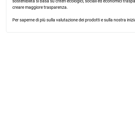
sostenibilità si basa su criteri ecologici, sociali ed economici trasp
creare maggiore trasparenza.
Per saperne di più sulla valutazione dei prodotti e sulla nostra inizi