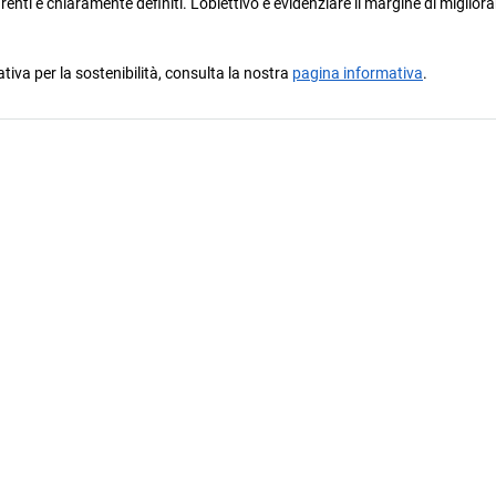
arenti e chiaramente definiti. L'obiettivo è evidenziare il margine di miglio
ativa per la sostenibilità, consulta la nostra
pagina informativa
.