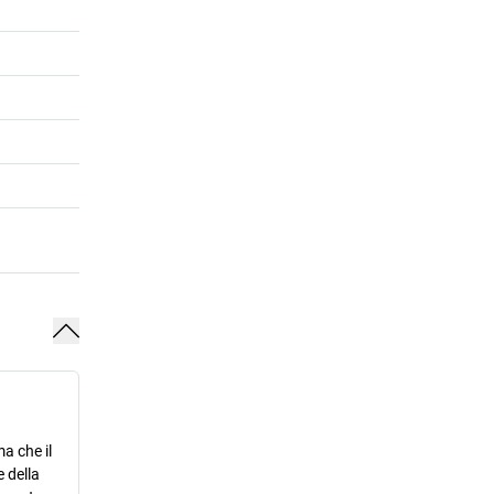
a che il
 della