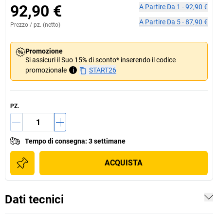
92,90 €
A Partire Da
1
-
92,90 €
A Partire Da
5
-
87,90 €
Prezzo /
pz.
(netto)
Promozione
Si assicuri il Suo 15% di sconto* inserendo il codice
promozionale
i
START26
PZ.
Tempo di consegna
:
3 settimane
ACQUISTA
Dati tecnici