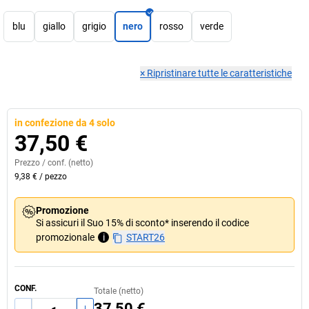
blu
giallo
grigio
nero
rosso
verde
×
Ripristinare tutte le caratteristiche
in confezione da 4 solo
37,50 €
Prezzo /
conf.
(netto)
9,38 €
/
pezzo
Promozione
Si assicuri il Suo 15% di sconto* inserendo il codice
promozionale
i
START26
CONF.
Totale (netto)
37,50 €