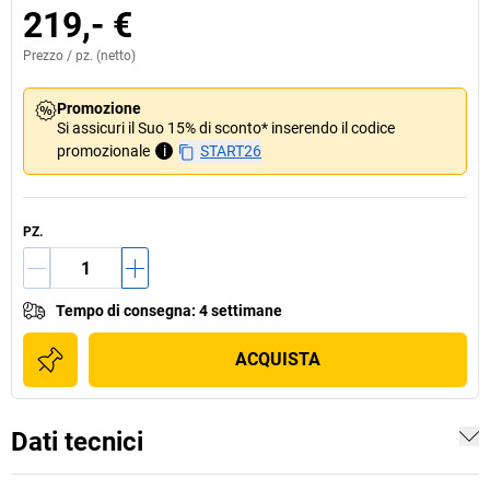
219,- €
Prezzo /
pz.
(netto)
Promozione
Si assicuri il Suo 15% di sconto* inserendo il codice
promozionale
i
START26
PZ.
Tempo di consegna
:
4 settimane
ACQUISTA
Dati tecnici