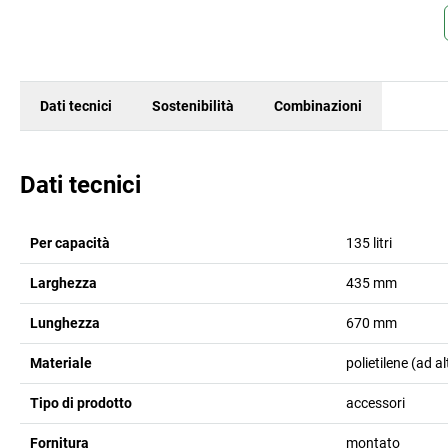
Dati tecnici
Sostenibilità
Combinazioni
Dati tecnici
Per capacità
135 litri
Larghezza
435
mm
Lunghezza
670
mm
Materiale
polietilene (ad 
Tipo di prodotto
accessori
Fornitura
montato