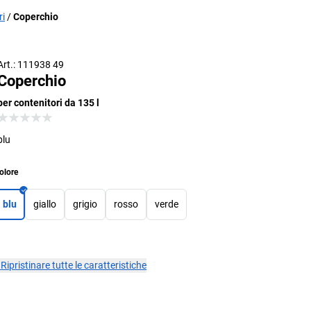
ri
Coperchio
Art.: 111938 49
Coperchio
per contenitori da 135 l
blu
olore
blu
giallo
grigio
rosso
verde
×
Ripristinare tutte le caratteristiche