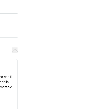
a che il
 della
ramento e