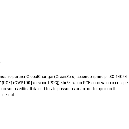
e
 nostro partner GlobalChanger (GreenZero) secondo i principi ISO 14044
 (PCF) (GWP100 [versione IPCC]).<br/>I valori PCF sono valori medi speci
non sono verificati da enti terzi e possono variare nel tempo con il
 dei dati.