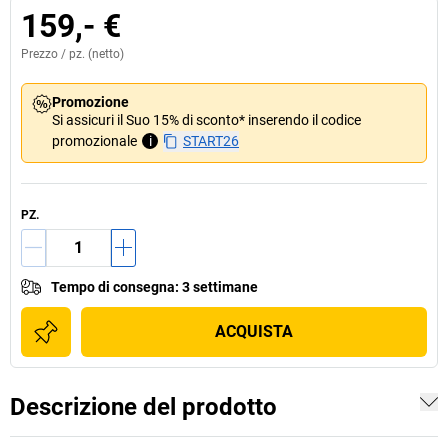
159,- €
Prezzo /
pz.
(netto)
Promozione
Si assicuri il Suo 15% di sconto* inserendo il codice
promozionale
i
START26
PZ.
Tempo di consegna
:
3 settimane
ACQUISTA
Descrizione del prodotto