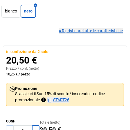
bianco
nero
×
Ripristinare tutte le caratteristiche
in confezione da 2 solo
20,50 €
Prezzo /
conf.
(netto)
10,25 €
/
pezzo
Promozione
Si assicuri il Suo 15% di sconto* inserendo il codice
promozionale
i
START26
CONF.
Totale (netto)
20,50 €