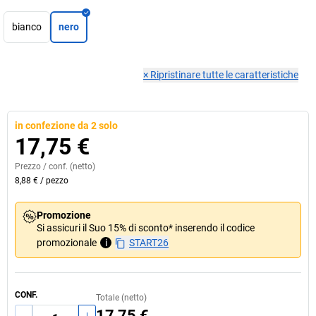
bianco
nero
×
Ripristinare tutte le caratteristiche
in confezione da 2 solo
17,75 €
Prezzo /
conf.
(netto)
8,88 €
/
pezzo
Promozione
Si assicuri il Suo 15% di sconto* inserendo il codice
promozionale
i
START26
CONF.
Totale (netto)
17,75 €