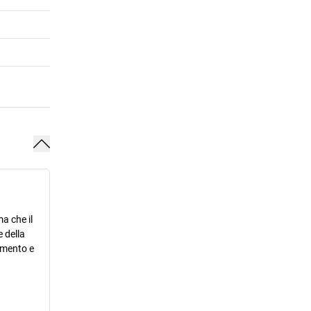
a che il
 della
ramento e