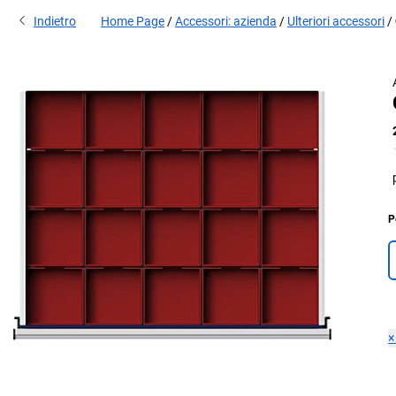
Indietro
Home Page
Accessori: azienda
Ulteriori accessori
P