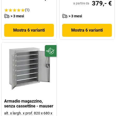
379,- €
a partire da
(1)
> 3 mesi
> 3 mesi
Mostra 6 varianti
Mostra 6 varianti
Armadio magazzino,
senza cassettine - mauser
alt. x largh. x prof. 820 x 680 x