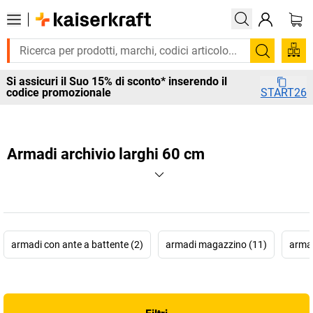
Cerca
Si assicuri il Suo 15% di sconto* inserendo il
codice promozionale
START26
Armadi archivio larghi 60 cm
armadi con ante a battente (2)
armadi magazzino (11)
armad