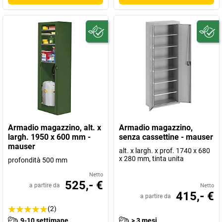
Armadio magazzino, alt. x
Armadio magazzino,
largh. 1950 x 600 mm -
senza cassettine - mauser
mauser
alt. x largh. x prof. 1740 x 680
x 280 mm, tinta unita
profondità 500 mm
Netto
525,- €
a partire da
Netto
415,- €
a partire da
(2)
9-10 settimane
> 3 mesi