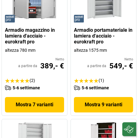
Armadio magazzino in
Armadio portamateriale in
lamiera d'acciaio -
lamiera d'acciaio -
eurokraft pro
eurokraft pro
altezza 780 mm
altezza 1575 mm
Netto
Netto
389,- €
549,- €
a partire da
a partire da
(2)
(1)
5-6 settimane
5-6 settimane
Mostra 7 varianti
Mostra 9 varianti