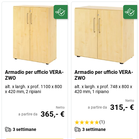
Armadio per ufficio VERA-
Armadio per ufficio VERA-
ZWO
ZWO
alt. x largh. x prof. 1100 x 800
alt. x largh. x prof. 748 x 800 x
x 420 mm, 2 ripiani
420 mm, 1 ripiano
Netto
315,- €
a partire da
Netto
365,- €
a partire da
(1)
3 settimane
3 settimane