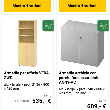
Mostra 4 varianti
Mostra 4 varianti
Armadio per ufficio VERA-
Armadio archivio con
ZWO
parete fonoassorbente
ANNY-AC
alt. x largh. x prof. 2156 x 800
x 420 mm
alt. x largh. x prof. 748 x 800 x
420 mm, 1 ripiano
Netto
535,- €
a partire da
Netto
609,- €