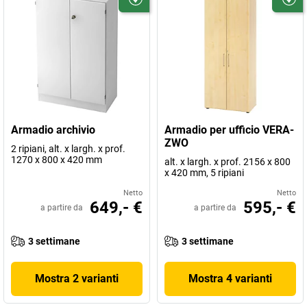
Armadio archivio
Armadio per ufficio VERA-
ZWO
2 ripiani, alt. x largh. x prof.
1270 x 800 x 420 mm
alt. x largh. x prof. 2156 x 800
x 420 mm, 5 ripiani
Netto
Netto
649,- €
595,- €
a partire da
a partire da
3 settimane
3 settimane
Mostra 2 varianti
Mostra 4 varianti