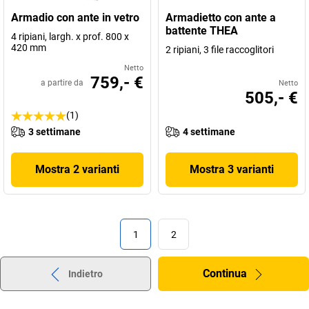
Armadio con ante in vetro
Armadietto con ante a
battente THEA
4 ripiani, largh. x prof. 800 x
420 mm
2 ripiani, 3 file raccoglitori
Netto
759,- €
a partire da
Netto
505,- €
(1)
3 settimane
4 settimane
Mostra 2 varianti
Mostra 3 varianti
1
2
Continua
Indietro