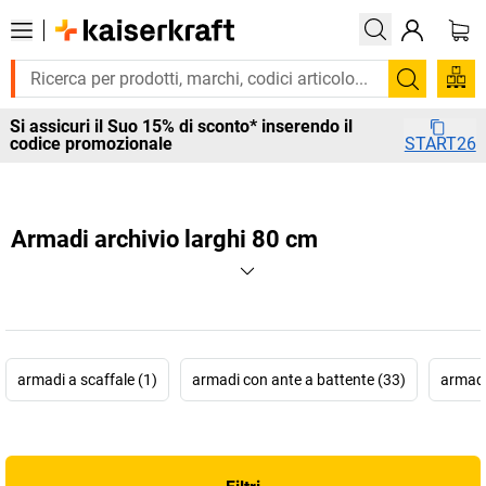
Cerca
Si assicuri il Suo 15% di sconto* inserendo il
codice promozionale
START26
Armadi archivio larghi 80 cm
armadi a scaffale (1)
armadi con ante a battente (33)
armadi