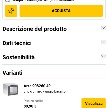
Tempo di consegna
:
6-7 giorni lavorativi
ACQUISTA
Descrizione del prodotto
Dati tecnici
Sostenibilità
Varianti
Art.: 903260 49
grigio chiaro / grigio basalto
Prezzo
Netto
Visualizza
89,90 €