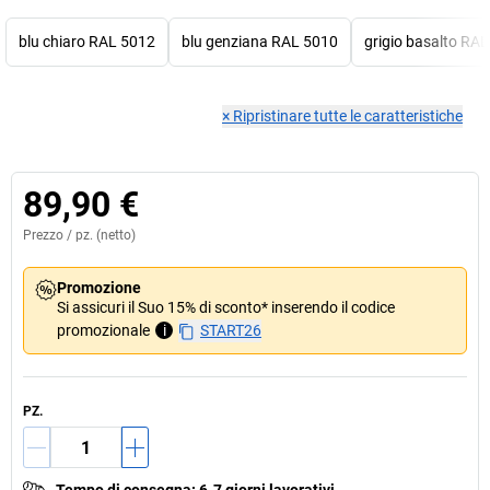
blu chiaro RAL 5012
blu genziana RAL 5010
grigio basalto RA
×
Ripristinare tutte le caratteristiche
89,90 €
Prezzo /
pz.
(netto)
Promozione
Si assicuri il Suo 15% di sconto* inserendo il codice
promozionale
i
START26
PZ.