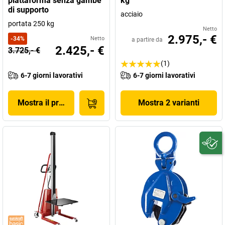
piattaforma senza gambe
kg
di supporto
acciaio
portata 250 kg
Netto
2.975,- €
-
34
%
Netto
a partire da
2.425,- €
3.725,- €
(1)
6-7 giorni lavorativi
6-7 giorni lavorativi
Mostra il prodotto
Mostra 2 varianti