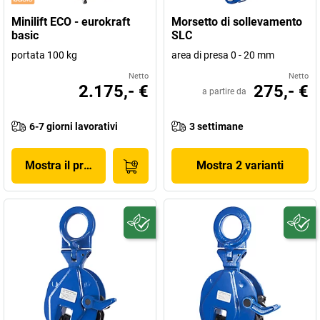
Minilift ECO - eurokraft
Morsetto di sollevamento
basic
SLC
portata 100 kg
area di presa 0 - 20 mm
Netto
Netto
2.175,- €
275,- €
a partire da
6-7 giorni lavorativi
3 settimane
Mostra il prodotto
Mostra 2 varianti