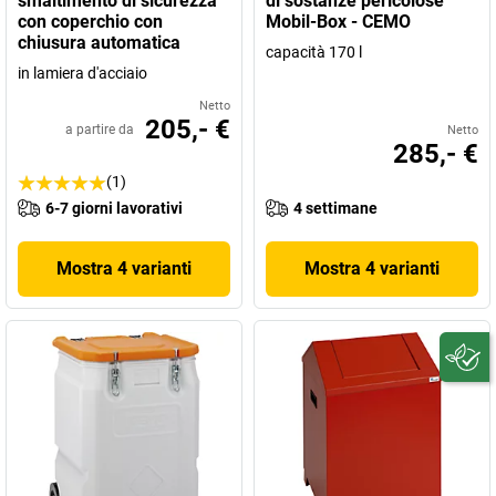
smaltimento di sicurezza
di sostanze pericolose
con coperchio con
Mobil-Box - CEMO
chiusura automatica
capacità 170 l
in lamiera d'acciaio
Netto
205,- €
a partire da
Netto
285,- €
(1)
6-7 giorni lavorativi
4 settimane
Mostra 4 varianti
Mostra 4 varianti