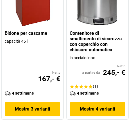
Bidone per cascame
Contenitore di
smaltimento di sicurezza
capacità 45 l
con coperchio con
chiusura automatica
in acciaio inox
Netto
245,- €
a partire da
Netto
167,- €
(1)
4 settimane
4 settimane
Mostra 3 varianti
Mostra 4 varianti