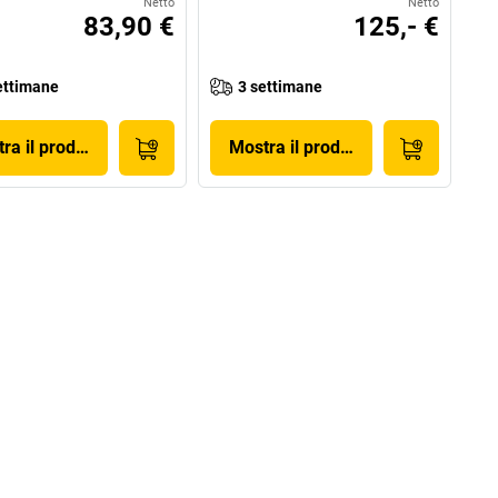
Netto
Netto
83,90 €
125,- €
ettimane
3 settimane
ra il prodotto
Mostra il prodotto