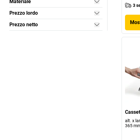
Materiale
3 s
Prezzo lordo
Most
Prezzo netto
Casset
alt. x l
365 m