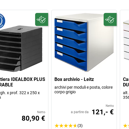
ttiera IDEALBOX PLUS
Box archivio - Leitz
Ca
URABLE
DU
archivi per moduli e posta, colore
corpo grigio
argh. x prof. 322 x 250 x
alt
m
35
Netto
121,- €
a partire da
Netto
80,90 €
(3)