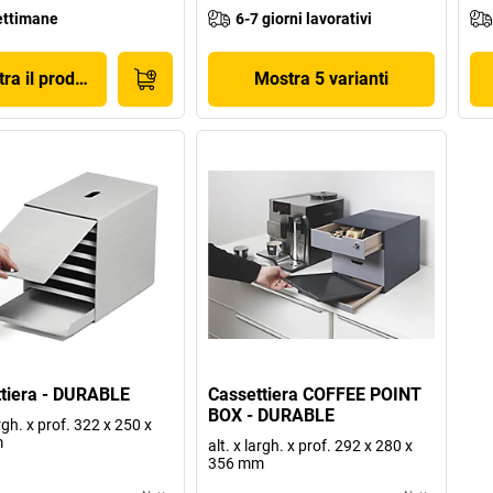
ettimane
6-7 giorni lavorativi
ra il prodotto
Mostra 5 varianti
tiera - DURABLE
Cassettiera COFFEE POINT
BOX - DURABLE
argh. x prof. 322 x 250 x
m
alt. x largh. x prof. 292 x 280 x
356 mm