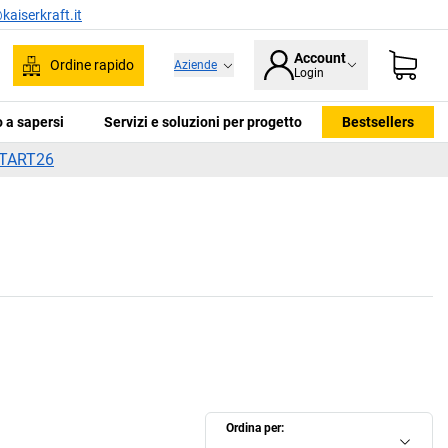
kaiserkraft.it
Account
Ordine rapido
Aziende
Login
ca
 a sapersi
Servizi e soluzioni per progetto
Bestsellers
TART26
Ordina per: