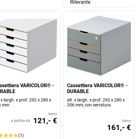
Rilevante
ssettiera VARICOLOR® -
Cassettiera VARICOLOR® -
RABLE
DURABLE
. x largh. x prof. 292 x 280 x
alt. x largh. x prof. 292 x 280 x
6 mm
356 mm, con serratura
Netto
121,- €
a partire da
Netto
161,- €
(1)