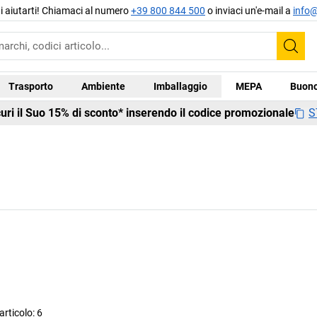
di aiutarti! Chiamaci al numero
+39 800 844 500
o inviaci un'e-mail a
info@
Cer
Trasporto
Ambiente
Imballaggio
MEPA
Buono
S
curi il Suo 15% di sconto* inserendo il codice promozionale
rticolo:
6