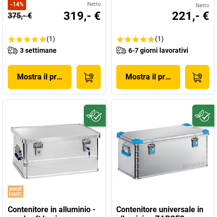
-
14
%
Netto
Netto
319,- €
221,- €
375,- €
(1)
(1)
3 settimane
6-7 giorni lavorativi
Mostra il prodotto
Mostra il prodotto
Contenitore in alluminio -
Contenitore universale in