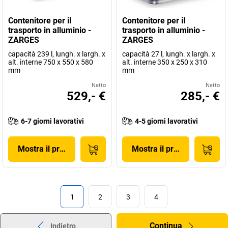
Contenitore per il
Contenitore per il
trasporto in alluminio -
trasporto in alluminio -
ZARGES
ZARGES
capacità 239 l, lungh. x largh. x
capacità 27 l, lungh. x largh. x
alt. interne 750 x 550 x 580
alt. interne 350 x 250 x 310
mm
mm
Netto
Netto
529,- €
285,- €
6-7 giorni lavorativi
4-5 giorni lavorativi
Mostra il prodotto
Mostra il prodotto
1
2
3
4
Continua
Indietro