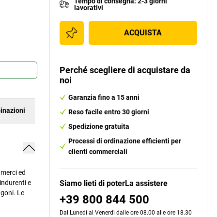
Tempo di consegna
:
2-3 giorni
lavorativi
ACQUISTA
Perché scegliere di acquistare da
noi
Garanzia fino a 15 anni
inazioni
Reso facile entro 30 giorni
Spedizione gratuita
Processi di ordinazione efficienti per
clienti commerciali
 merci ed
indurenti e
Siamo lieti di poterLa assistere
agoni. Le
+39 800 844 500
Dal Lunedì al Venerdì dalle ore 08.00 alle ore 18.30