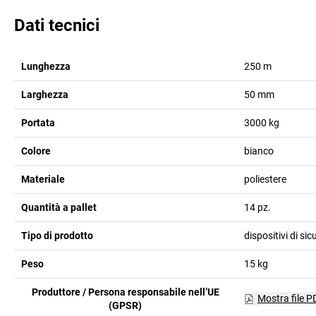
Dati tecnici
Lunghezza
250
m
Larghezza
50
mm
Portata
3000
kg
Colore
bianco
Materiale
poliestere
Quantità a pallet
14
pz.
Tipo di prodotto
dispositivi di si
Peso
15
kg
Produttore / Persona responsabile nell’UE
Mostra file P
(GPSR)