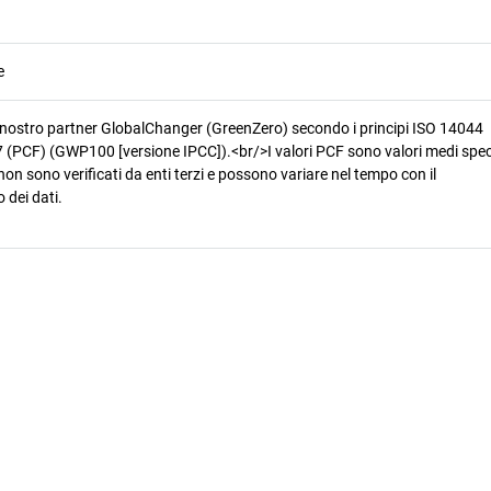
e
 nostro partner GlobalChanger (GreenZero) secondo i principi ISO 14044
 (PCF) (GWP100 [versione IPCC]).<br/>I valori PCF sono valori medi speci
non sono verificati da enti terzi e possono variare nel tempo con il
 dei dati.