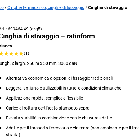
ico
Cinghie fermacarico, cinghie di fissaggio
Cinghia di stivaggio
Art.: 699464 49 (ezg5)
Cinghia di stivaggio – ratioform
bianco
(1)
lungh. x largh. 250 m x 50 mm, 3000 daN
Alternativa economica a opzioni di fissaggio tradizionali
Leggere, antiurto e utilizzabili in tutte le condizioni climatiche
Applicazione rapida, semplice e flessibile
Carico di rottura certificato stampato sopra
Elevata stabilità in combinazione con le chiusure adatte
Adatte per il trasporto ferroviario e via mare (non omologate per il tr
strada)