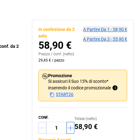
Lunghezza di due pezzi
in confezione da 2
A Partire Da
1
-
58,90 €
solo
A Partire Da
3
-
55,90 €
58,90 €
conf. da 2
Prezzo /
conf.
(netto)
29,45 €
/
pezzo
Promozione
Si assicuri il Suo 15% di sconto*
inserendo il codice promozionale
i
START26
CONF.
Totale (netto)
58,90 €