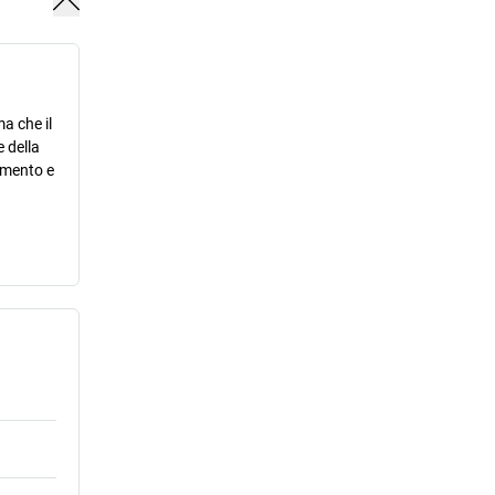
a che il
 della
ramento e