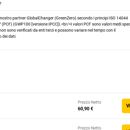
e
 nostro partner GlobalChanger (GreenZero) secondo i principi ISO 14044
 (PCF) (GWP100 [versione IPCC]).<br/>I valori PCF sono valori medi speci
non sono verificati da enti terzi e possono variare nel tempo con il
 dei dati.
Prezzo
Netto
V
60,90 €
Prezzo
Netto