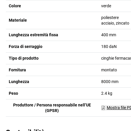
Colore
verde
poliestere
Materiale
acciaio, zincato
Lunghezza estremità fissa
400
mm
Forza di serraggio
180
daN
Tipo di prodotto
cinghie fermaca
Fornitura
montato
Lunghezza
8000
mm
Peso
2.4
kg
Produttore / Persona responsabile nell’UE
Mostra file P
(GPSR)