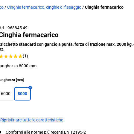
ico
Cinghie fermacarico, cinghie di fissaggio
Cinghia fermacarico
Esempio generale d'utilizzo
Art.: 968845 49
Cinghia fermacarico
cricchetto standard con gancio a punta, forza di trazione max. 2000 kg, 
pz.
(1)
lunghezza 8000 mm
unghezza
[
mm
]
6000
8000
×
Ripristinare tutte le caratteristiche
Conformi alle norme più recenti EN 12195-2