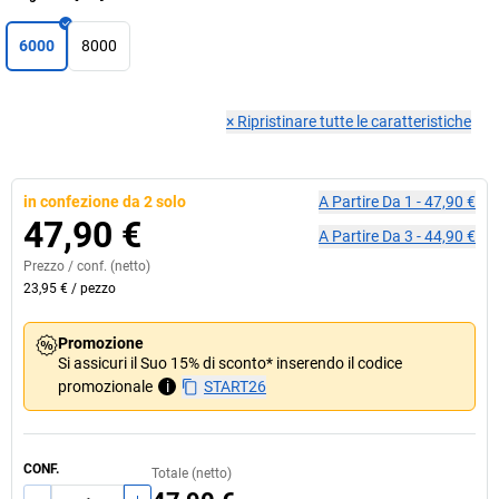
6000
8000
×
Ripristinare tutte le caratteristiche
in confezione da 2 solo
A Partire Da
1
-
47,90 €
47,90 €
A Partire Da
3
-
44,90 €
Prezzo /
conf.
(netto)
23,95 €
/
pezzo
Promozione
Si assicuri il Suo 15% di sconto* inserendo il codice
promozionale
i
START26
CONF.
Totale (netto)