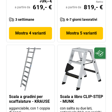
739,- €
Netto
619,- €
819,- €
a partire da
a partire da
3 settimane
6-7 giorni lavorativi
Mostra 4 varianti
Mostra 5 varianti
Scala a gradini per
Scala a libro CLIP-STEP
scaffalature - KRAUSE
- MUNK
agganciabile, con 1 coppia
con salita su due lati,