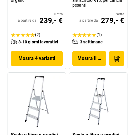
di ganci
antiscivolo R13, per carichi
pesanti
Netto
Netto
239,- €
279,- €
a partire da
a partire da
(2)
(1)
8-10 giorni lavorativi
3 settimane
Mostra 4 varianti
Mostra il prodotto
Scala a libro a gradini -
Scala a libro a gradini -