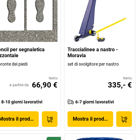
encil per segnaletica
Traccialinee a nastro -
izzontale
Moravia
ronte dei piedi
set di svolgitore per nastro
Netto
Netto
66,90 €
335,- €
a partire da
8-10 giorni lavorativi
6-7 giorni lavorativi
Mostra il prodotto
Mostra il prodotto