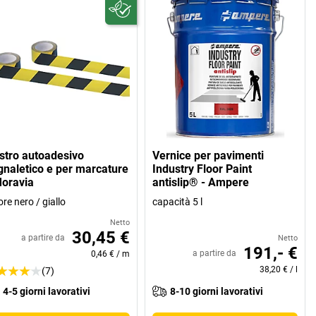
stro autoadesivo
Vernice per pavimenti
gnaletico e per marcature
Industry Floor Paint
Moravia
antislip® - Ampere
ore nero / giallo
capacità 5 l
Netto
30,45 €
a partire da
Netto
191,- €
a partire da
0,46 €
/
m
38,20 €
/
l
(7)
4-5 giorni lavorativi
8-10 giorni lavorativi