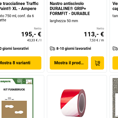
 traccialinee Traffic
Nastro antiscivolo
Ve
Paint® XL - Ampere
DURALINE® GRIP+
ca
FORMFIT - DURABLE
to 750 ml, conf. da 6
tan
ette
larghezza 50 mm
Netto
Netto
195,- €
113,- €
43,33 €
/
l
7,53 €
/
m
0 giorni lavorativi
8-10 giorni lavorativi
Mostra 8 varianti
Mostra il prodotto