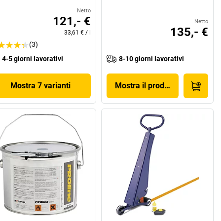
Netto
121,- €
Netto
135,- €
33,61 €
/
l
(3)
4-5 giorni lavorativi
8-10 giorni lavorativi
Mostra 7 varianti
Mostra il prodotto