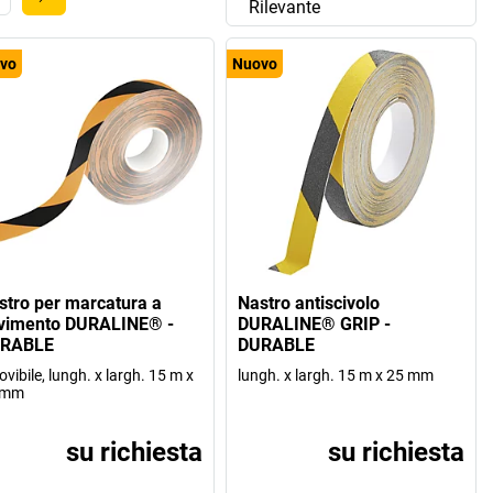
Rilevante
vo
Nuovo
stro per marcatura a
Nastro antiscivolo
vimento DURALINE® -
DURALINE® GRIP -
RABLE
DURABLE
ovibile, lungh. x largh. 15 m x
lungh. x largh. 15 m x 25 mm
 mm
su richiesta
su richiesta