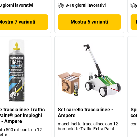
0 giorni lavorativi
8-10 giorni lavorativi
Mostra 7 varianti
Mostra 6 varianti
 traccialinee Traffic
Set carrello traccialinee -
Sp
Paint® per impieghi
Ampere
co
i - Ampere
macchinetta traccialinee con 12
con
bombolette Traffic Extra Paint
to 500 ml, conf. da 12
ette