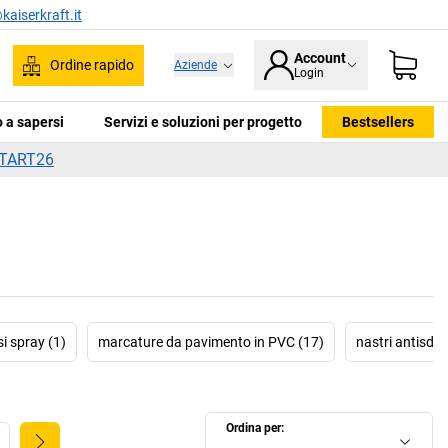
kaiserkraft.it
Account
Ordine rapido
Aziende
Login
ca
 a sapersi
Servizi e soluzioni per progetto
Bestsellers
TART26
i spray (1)
marcature da pavimento in PVC (17)
nastri antisdru
Ordina per: