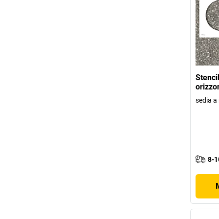
Stenci
orizzo
sedia a 
8-1