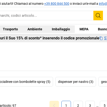
di aiutarti! Chiamaci al numero
+39 800 844 500
o inviaci un'e-mail a
info@
Cer
Trasporto
Ambiente
Imballaggio
MEPA
Buono
S
curi il Suo 15% di sconto* inserendo il codice promozionale
raccialinee con bombolette spray (5)
dispenser per nastro (3)
gess
rticolo:
97
1
2
3
…
5