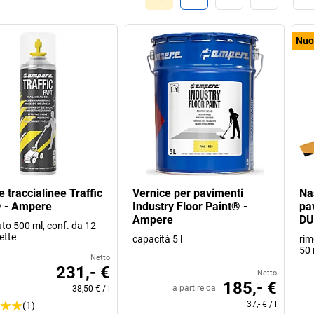
Nuo
 traccialinee Traffic
Vernice per pavimenti
Na
® - Ampere
Industry Floor Paint® -
pa
Ampere
DU
to 500 ml, conf. da 12
ette
capacità 5 l
rim
50
Netto
231,- €
Netto
185,- €
a partire da
38,50 €
/
l
37,- €
/
l
(1)