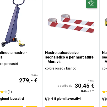
alinee a nastro -
Nastro autoadesivo
Na
ia
segnaletico e per marcature
se
- Moravia
- 
re per nastri
colore rosso / bianco
col
Netto
279,- €
Netto
30,45 €
a partire da
0,46 €
/
m
(1)
 giorni lavorativi
4-5 giorni lavorativi