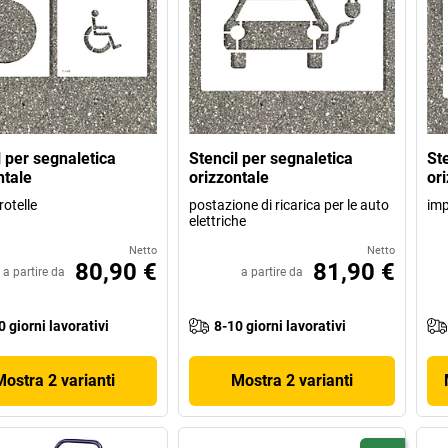
l per segnaletica
Stencil per segnaletica
St
ntale
orizzontale
or
rotelle
postazione di ricarica per le auto
imp
elettriche
Netto
Netto
80,90 €
81,90 €
a partire da
a partire da
0 giorni lavorativi
8-10 giorni lavorativi
Mostra 2 varianti
Mostra 2 varianti