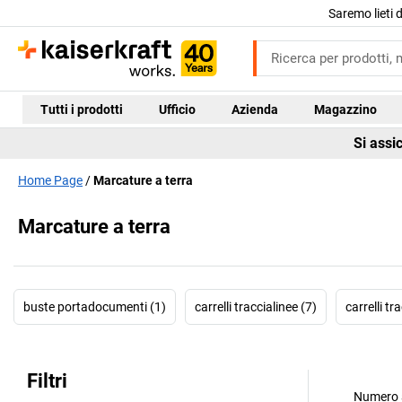
Saremo lieti 
Tutti i prodotti
Ufficio
Azienda
Magazzino
Si assi
Home Page
Marcature a terra
Marcature a terra
buste portadocumenti (1)
carrelli traccialinee (7)
carrelli t
Filtri
Numero a