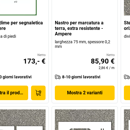
 dime per segnaletica
Nastro per marcatura a
St
ere
terra, extra resistente -
or
Ampere
 di piedi
div
larghezza 75 mm, spessore 0,2
mm
Netto
Netto
173,- €
85,90 €
2,86 €
/
m
0 giorni lavorativi
8-10 giorni lavorativi
ra il prodotto
Mostra 2 varianti