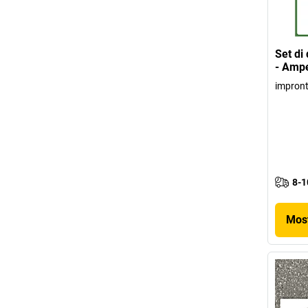
Set di
- Amp
impronta
8-1
Most