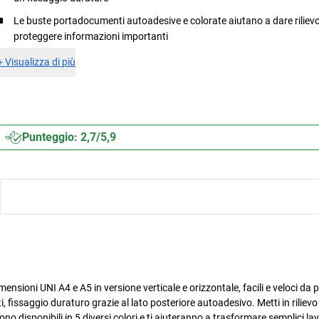
Le buste portadocumenti autoadesive e colorate aiutano a dare rilievo
proteggere informazioni importanti
+
Visualizza di più
Punteggio: 2,7/5,9
ensioni UNI A4 e A5 in versione verticale e orizzontale, facili e veloci da 
issaggio duraturo grazie al lato posteriore autoadesivo. Metti in rilievo 
disponibili in 5 diversi colori e ti aiuteranno a trasformare semplici lava