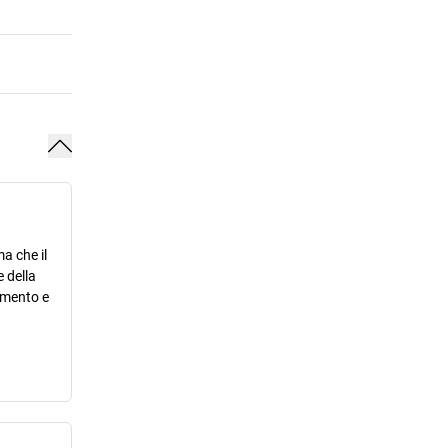
a che il
 della
ramento e