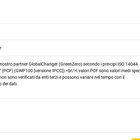
e
 nostro partner GlobalChanger (GreenZero) secondo i principi ISO 14044
 (PCF) (GWP100 [versione IPCC]).<br/>I valori PCF sono valori medi speci
non sono verificati da enti terzi e possono variare nel tempo con il
 dei dati.