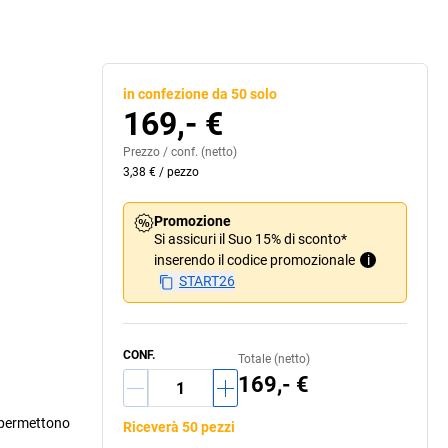
in confezione da 50 solo
169,- €
Prezzo /
conf.
(netto)
3,38 €
/
pezzo
Promozione
Si assicuri il Suo 15% di sconto*
inserendo il codice promozionale
i
START26
CONF.
Totale (netto)
169,- €
he permettono
Riceverà 50 pezzi