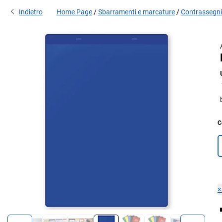
Indietro
Home Page
Sbarramenti e marcature
Contrassegni
C