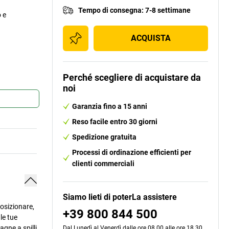
Tempo di consegna
:
7-8 settimane
 e
ACQUISTA
Perché scegliere di acquistare da
noi
Garanzia fino a 15 anni
Reso facile entro 30 giorni
Spedizione gratuita
Processi di ordinazione efficienti per
clienti commerciali
Siamo lieti di poterLa assistere
posizionare,
+39 800 844 500
le tue
gne a spilli
Dal Lunedì al Venerdì dalle ore 08.00 alle ore 18.30