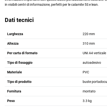
in visibili centri di informazione, perfetti per le calamite 5S e lean.
Dati tecnici
Larghezza
220
mm
Altezza
310
mm
Per carta di formato
UNI A4 verticale
Tipo di fissaggio
autoadesivo
Materiale
PVC
Tipo di prodotto
buste portadoc
Fornitura
montato
Peso
3.3
kg