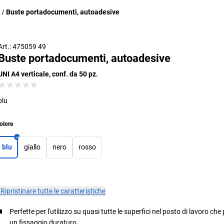
Buste portadocumenti, autoadesive
Art.: 475059 49
Buste portadocumenti, autoadesive
UNI A4 verticale, conf. da 50 pz.
blu
olore
blu
giallo
nero
rosso
×
Ripristinare tutte le caratteristiche
Perfette per l'utilizzo su quasi tutte le superfici nel posto di lavoro c
un fissaggio duraturo