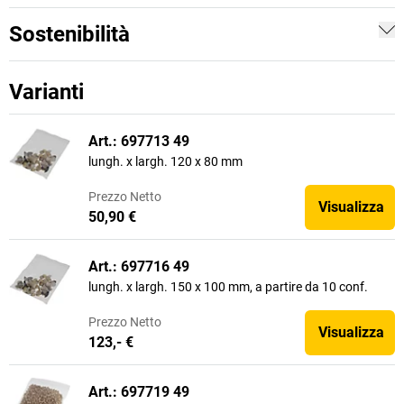
Sostenibilità
Varianti
Art.: 697713 49
lungh. x largh. 120 x 80 mm
Prezzo
Netto
Visualizza
50,90 €
Art.: 697716 49
lungh. x largh. 150 x 100 mm, a partire da 10 conf.
Prezzo
Netto
Visualizza
123,- €
Art.: 697719 49