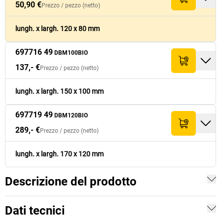
50,90 €
Prezzo /
pezzo
(netto)
697713 49
50,90 €
80
120
50,90 €
lungh. x largh. 120 x 80 mm
DBM80BIO
697716 49
697716 49
137,- €
DBM100BIO
100
150
137,- €
DBM100BIO
137,- €
Prezzo /
pezzo
(netto)
697719 49
289,- €
120
170
289,- €
DBM120BIO
lungh. x largh. 150 x 100 mm
697719 49
DBM120BIO
289,- €
Prezzo /
pezzo
(netto)
lungh. x largh. 170 x 120 mm
Descrizione del prodotto
Dati tecnici