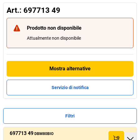
Art.: 697713 49
Prodotto non disponibile
Attualmente non disponibile
Mostra alternative
Servizio di notifica
Filtri
697713 49
Prezzo /
Prezzo /
conf.
conf.
DBM80BIO
Quant
Quant
Art.
Art.
Quantità
Quantità
Larghezza
Larghezza
[
[
mm
mm
]
]
Totale (netto)
Totale (netto)
Lunghezza
Lunghezza
[
[
mm
mm
]
]
(netto)
(netto)