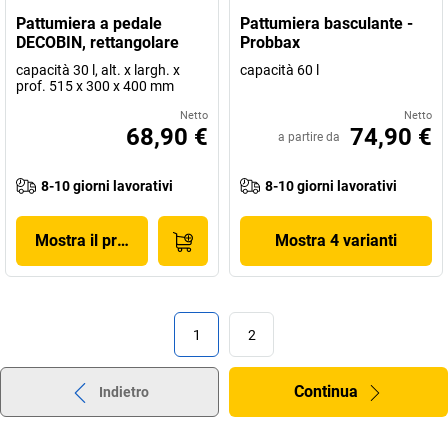
Pattumiera a pedale
Pattumiera basculante -
DECOBIN, rettangolare
Probbax
capacità 30 l, alt. x largh. x
capacità 60 l
prof. 515 x 300 x 400 mm
Netto
Netto
68,90 €
74,90 €
a partire da
8-10 giorni lavorativi
8-10 giorni lavorativi
Mostra il prodotto
Mostra 4 varianti
1
2
Continua
Indietro