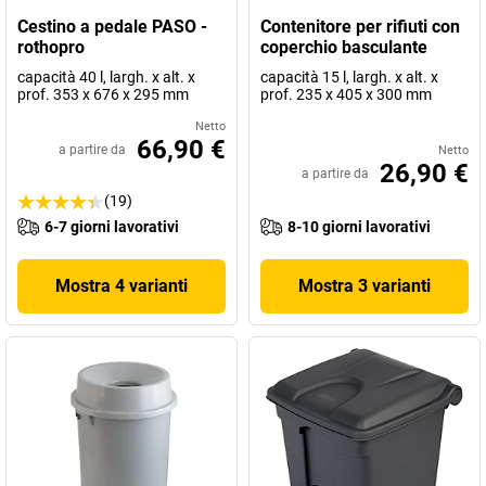
Cestino a pedale PASO -
Contenitore per rifiuti con
rothopro
coperchio basculante
capacità 40 l, largh. x alt. x
capacità 15 l, largh. x alt. x
prof. 353 x 676 x 295 mm
prof. 235 x 405 x 300 mm
Netto
66,90 €
a partire da
Netto
26,90 €
a partire da
(19)
6-7 giorni lavorativi
8-10 giorni lavorativi
Mostra 4 varianti
Mostra 3 varianti