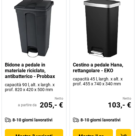
Bidone a pedale in
Cestino a pedale Hana,
materiale riciclato,
rettangolare - EKO
antibatterico - Probbax
capacità 45 l, largh. x alt. x
prof. 455 x 740 x 340 mm
capacità 90 l, alt. x largh. x
prof. 820 x 420 x 500 mm
Netto
Netto
205,- €
103,- €
a partire da
8-10 giorni lavorativi
8-10 giorni lavorativi