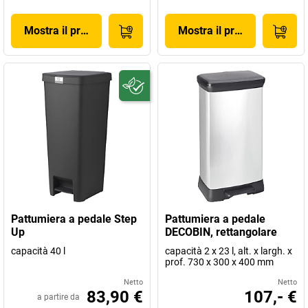
Mostra il prodotto
Mostra il prodotto
Pattumiera a pedale Step
Pattumiera a pedale
Up
DECOBIN, rettangolare
capacità 40 l
capacità 2 x 23 l, alt. x largh. x
prof. 730 x 300 x 400 mm
Netto
Netto
83,90 €
107,- €
a partire da