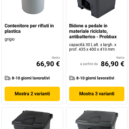
Contenitore per rifiuti in
Bidone a pedale in
plastica
materiale riciclato,
antibatterico - Probbax
grigio
capacità 30 l, alt. x largh. x
prof. 435 x 400 x 410 mm
Netto
Netto
66,90 €
86,90 €
a partire da
8-10 giorni lavorativi
8-10 giorni lavorativi
Mostra 2 varianti
Mostra 3 varianti