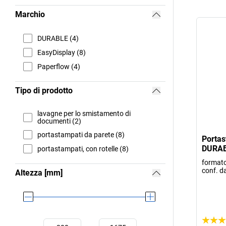
Marchio
DURABLE (4)
EasyDisplay (8)
Paperflow (4)
Tipo di prodotto
lavagne per lo smistamento di
documenti (2)
portastampati da parete (8)
Portas
DURA
portastampati, con rotelle (8)
formato 
conf. da
Altezza [mm]