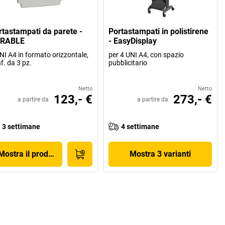
rtastampati da parete -
Portastampati in polistirene
RABLE
- EasyDisplay
NI A4 in formato orizzontale,
per 4 UNI A4, con spazio
f. da 3 pz.
pubblicitario
Netto
Netto
123,- €
273,- €
a partire da
a partire da
3 settimane
4 settimane
Mostra il prodotto
Mostra 3 varianti