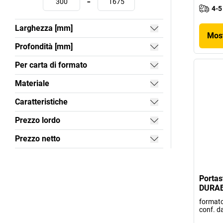
-
4-5
Larghezza [mm]
Most
Profondità [mm]
Per carta di formato
Materiale
Caratteristiche
Prezzo lordo
Prezzo netto
Portas
DURA
formato
conf. da