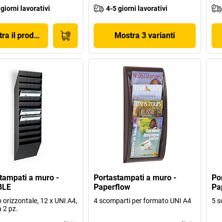
 giorni lavorativi
4-5 giorni lavorativi
ra il prodotto
Mostra 3 varianti
tampati a muro -
Portastampati a muro -
Po
BLE
Paperflow
Pa
 orizzontale, 12 x UNI A4,
4 scomparti per formato UNI A4
5 s
 2 pz.