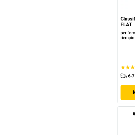
Classi
FLAT
per for
riempi
6-7