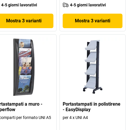
4-5 giorni lavorativi
4-5 giorni lavorativi
Mostra 3 varianti
Mostra 3 varianti
rtastampati a muro -
Portastampati in polistirene
perflow
- EasyDisplay
comparti per formato UNI A5
per 4 x UNI A4