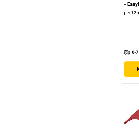
- Easy
per 12 
6-7