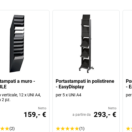
tampati a muro -
Portastampati in polistirene
Po
BLE
- EasyDisplay
- 
verticale, 12 x UNI A4,
per 5 x UNI A4
per
 2 pz.
Netto
Netto
159,- €
293,- €
a partire da
(2)
(1)