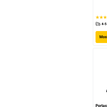
4-5
Most
Portas