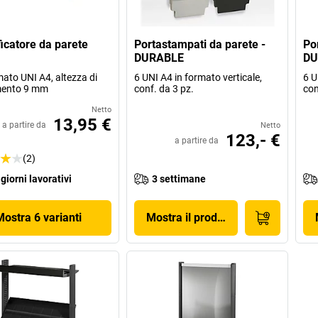
ficatore da parete
Portastampati da parete -
Po
DURABLE
DU
mato UNI A4, altezza di
6 UNI A4 in formato verticale,
6 U
mento 9 mm
conf. da 3 pz.
con
Netto
13,95 €
a partire da
Netto
123,- €
a partire da
(2)
 giorni lavorativi
3 settimane
Mostra 6 varianti
Mostra il prodotto