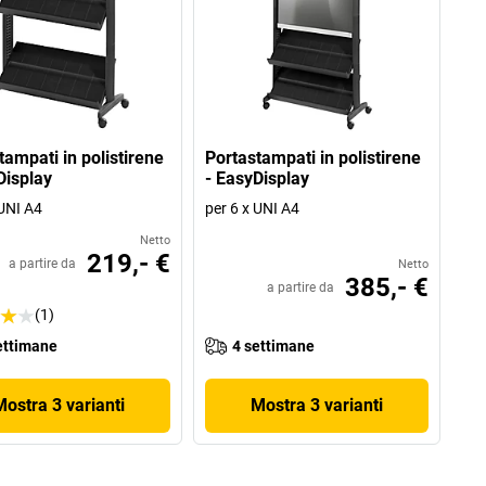
tampati in polistirene
Portastampati in polistirene
Display
- EasyDisplay
 UNI A4
per 6 x UNI A4
Netto
219,- €
a partire da
Netto
385,- €
a partire da
(1)
ettimane
4 settimane
Mostra 3 varianti
Mostra 3 varianti