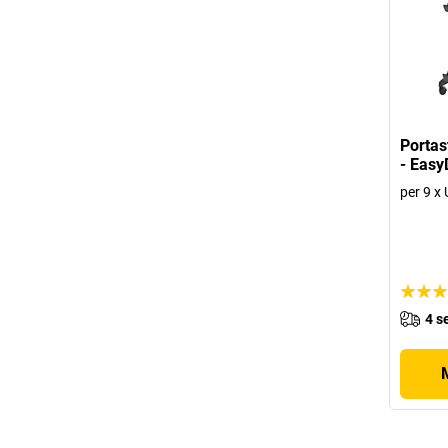
Portas
- Easy
per 9 x
4 s