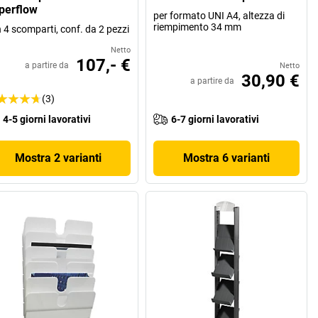
perflow
per formato UNI A4, altezza di
riempimento 34 mm
 4 scomparti, conf. da 2 pezzi
Netto
107,- €
a partire da
Netto
30,90 €
a partire da
(3)
4-5 giorni lavorativi
6-7 giorni lavorativi
Mostra 2 varianti
Mostra 6 varianti