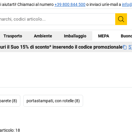
di aiutarti! Chiamaci al numero
+39 800 844 500
o inviaci un'e-mail a
info@
Cer
Trasporto
Ambiente
Imballaggio
MEPA
Buono
S
curi il Suo 15% di sconto* inserendo il codice promozionale
parete (8)
portastampati, con rotelle (8)
rticolo:
18