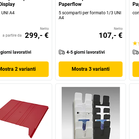
Display
Paperflow
Pa
x UNI A4
5 scomparti per formato 1/3 UNI
con
A4
Netto
Netto
299,- €
107,- €
a partire da
 giorni lavorativi
4-5 giorni lavorativi
Mostra 2 varianti
Mostra 3 varianti