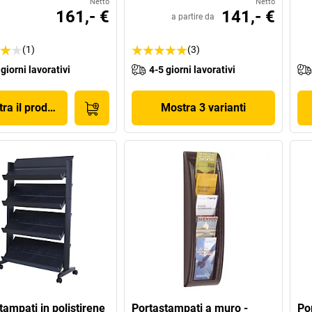
Netto
Netto
161,- €
141,- €
a partire da
(1)
(3)
 giorni lavorativi
4-5 giorni lavorativi
ra il prodotto
Mostra 3 varianti
tampati in polistirene
Portastampati a muro -
Po