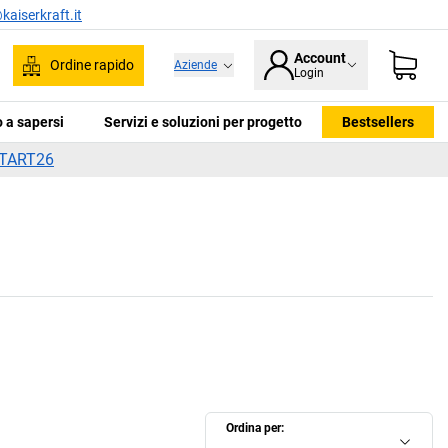
kaiserkraft.it
Account
Ordine rapido
Aziende
Login
ca
 a sapersi
Servizi e soluzioni per progetto
Bestsellers
TART26
Ordina per: