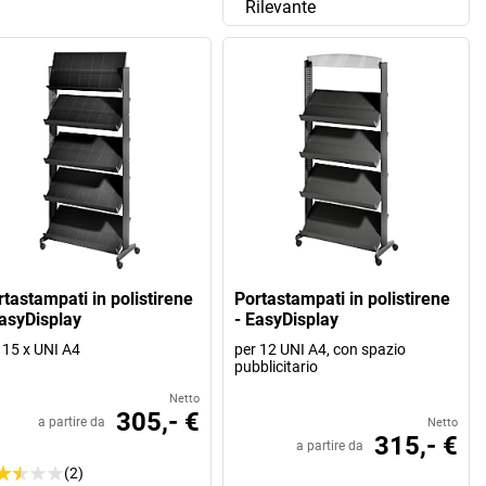
Rilevante
rtastampati in polistirene
Portastampati in polistirene
EasyDisplay
- EasyDisplay
 15 x UNI A4
per 12 UNI A4, con spazio
pubblicitario
Netto
305,- €
a partire da
Netto
315,- €
a partire da
(2)