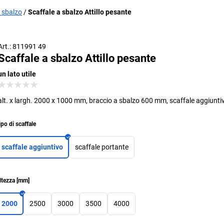
a sbalzo
Scaffale a sbalzo Attillo pesante
Art.: 811991 49
Scaffale a sbalzo Attillo pesante
un lato utile
alt. x largh. 2000 x 1000 mm, braccio a sbalzo 600 mm, scaffale aggiunti
ipo di scaffale
scaffale aggiuntivo
scaffale portante
ltezza
[
mm
]
2000
2500
3000
3500
4000