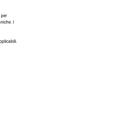
 per
niche. I
plicabili.