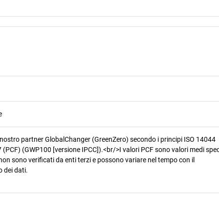
e
 nostro partner GlobalChanger (GreenZero) secondo i principi ISO 14044
 (PCF) (GWP100 [versione IPCC]).<br/>I valori PCF sono valori medi speci
non sono verificati da enti terzi e possono variare nel tempo con il
 dei dati.