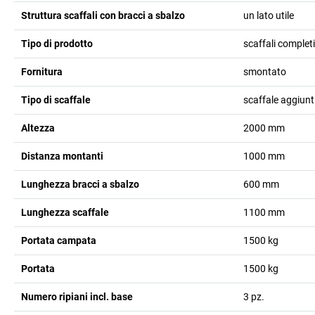
Struttura scaffali con bracci a sbalzo
un lato utile
Tipo di prodotto
scaffali complet
Fornitura
smontato
Tipo di scaffale
scaffale aggiunt
Altezza
2000
mm
Distanza montanti
1000
mm
Lunghezza bracci a sbalzo
600
mm
Lunghezza scaffale
1100
mm
Portata campata
1500
kg
Portata
1500
kg
Numero ripiani incl. base
3
pz.