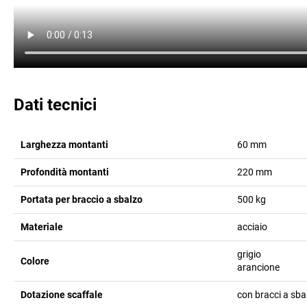
Dati tecnici
Larghezza montanti
60
mm
Profondità montanti
220
mm
Portata per braccio a sbalzo
500
kg
Materiale
acciaio
grigio
Colore
arancione
Dotazione scaffale
con bracci a sba