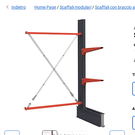
Indietro
Home Page
Scaffali modulari
Scaffali con braccio 
T
A