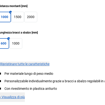
istanza montanti
[
mm
]
1000
1500
2000
unghezza bracci a sbalzo
[
mm
]
600
1000
×
Ripristinare tutte le caratteristiche
Per materiale lungo di peso medio
Personalizzabile individualmente grazie a bracci a sbalzo regolabili in
Con rivestimento in plastica antiurto
+
Visualizza di più