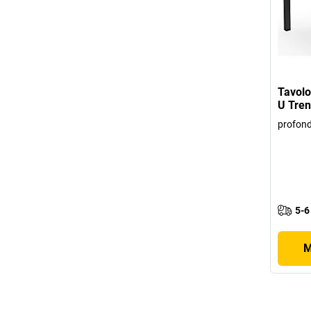
Tavolo
U Tren
profon
5-6
M