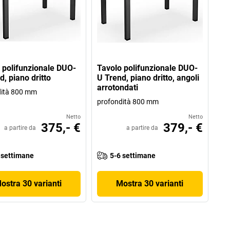
 polifunzionale DUO-
Tavolo polifunzionale DUO-
d, piano dritto
U Trend, piano dritto, angoli
arrotondati
dità 800 mm
profondità 800 mm
Netto
Netto
375,- €
379,- €
a partire da
a partire da
 settimane
5-6 settimane
ostra 30 varianti
Mostra 30 varianti