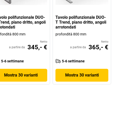
volo polifunzionale DUO-
Tavolo polifunzionale DUO-
rend, piano dritto, angoli
T Trend, piano dritto, angoli
rotondati
arrotondati
fondità 800 mm
profondità 800 mm
Netto
Netto
345,- €
365,- €
a partire da
a partire da
5-6 settimane
5-6 settimane
Mostra 30 varianti
Mostra 30 varianti