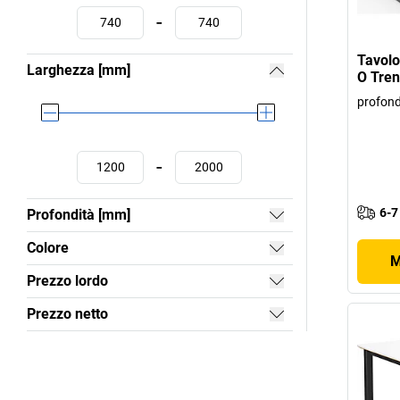
-
Tavolo
Larghezza [mm]
O Tren
profon
-
6-7
Profondità [mm]
Colore
M
Prezzo lordo
Prezzo netto