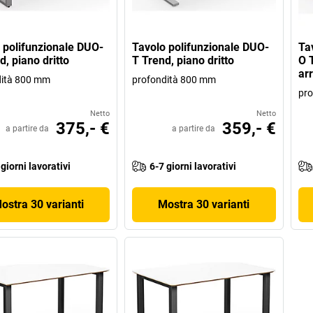
 polifunzionale DUO-
Tavolo polifunzionale DUO-
Ta
d, piano dritto
T Trend, piano dritto
O T
ar
dità 800 mm
profondità 800 mm
pro
Netto
Netto
375,- €
359,- €
a partire da
a partire da
 giorni lavorativi
6-7 giorni lavorativi
ostra 30 varianti
Mostra 30 varianti