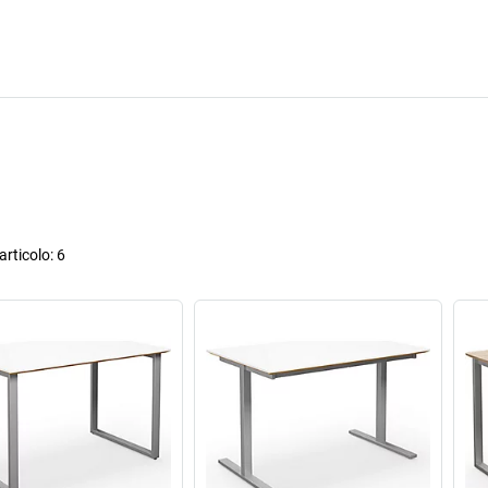
rticolo:
6