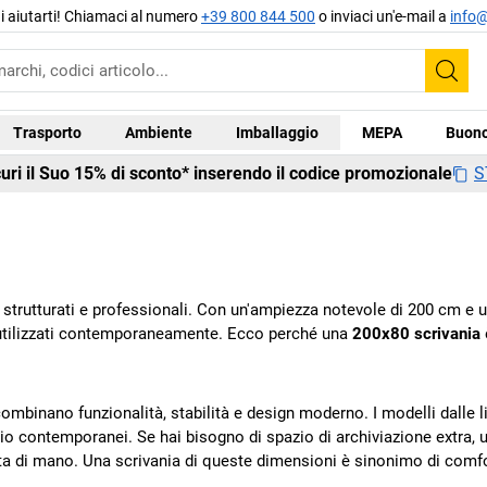
di aiutarti! Chiamaci al numero
+39 800 844 500
o inviaci un'e-mail a
info@
Cer
Trasporto
Ambiente
Imballaggio
MEPA
Buono
S
curi il Suo 15% di sconto* inserendo il codice promozionale
strutturati e professionali. Con un'ampiezza notevole di 200 cm e una
o utilizzati contemporaneamente. Ecco perché una
200x80 scrivania
mbinano funzionalità, stabilità e design moderno. I modelli dalle lin
icio contemporanei. Se hai bisogno di spazio di archiviazione extra,
ta di mano. Una scrivania di queste dimensioni è sinonimo di comfor