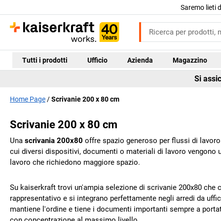
Saremo lieti 
Tutti i prodotti
Ufficio
Azienda
Magazzino
Si assi
Home Page
Scrivanie 200 x 80 cm
Scrivanie 200 x 80 cm
Una
scrivania 200x80
offre spazio generoso per flussi di lavoro 
cui diversi dispositivi, documenti o materiali di lavoro vengon
lavoro che richiedono maggiore spazio.
Su
kaiserkraft
trovi un'ampia selezione di scrivanie 200x80 che co
rappresentativo e si integrano perfettamente negli arredi da uff
mantiene l'ordine e tiene i documenti importanti sempre a porta
con concentrazione al massimo livello.