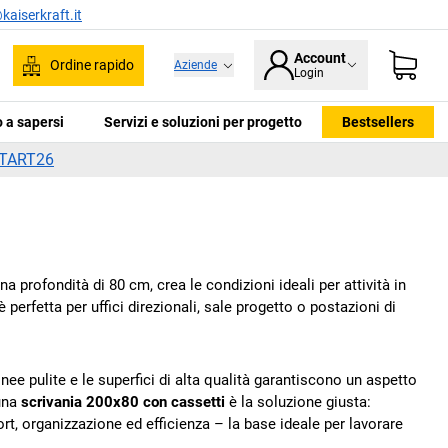
kaiserkraft.it
Account
Ordine rapido
Aziende
Login
ca
 a sapersi
Servizi e soluzioni per progetto
Bestsellers
TART26
 profondità di 80 cm, crea le condizioni ideali per attività in
è perfetta per uffici direzionali, sale progetto o postazioni di
ee pulite e le superfici di alta qualità garantiscono un aspetto
 una
scrivania 200x80 con cassetti
è la soluzione giusta:
t, organizzazione ed efficienza – la base ideale per lavorare