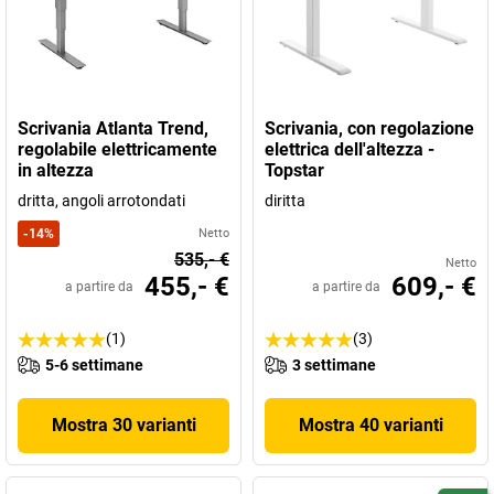
Scrivania Atlanta Trend,
Scrivania, con regolazione
regolabile elettricamente
elettrica dell'altezza -
in altezza
Topstar
dritta, angoli arrotondati
diritta
-
14
%
Netto
535,- €
Netto
455,- €
609,- €
a partire da
a partire da
(1)
(3)
5-6 settimane
3 settimane
Mostra 30 varianti
Mostra 40 varianti