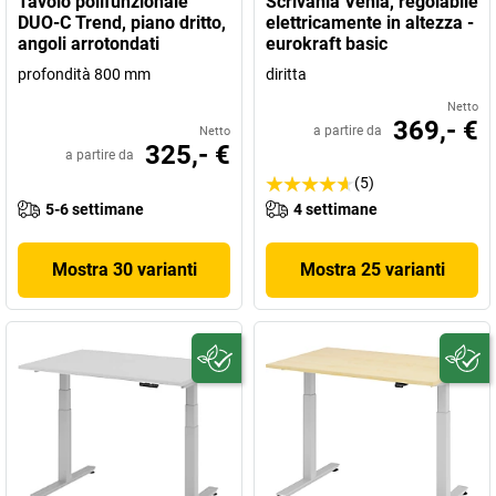
Tavolo polifunzionale
Scrivania Venla, regolabile
DUO-C Trend, piano dritto,
elettricamente in altezza -
angoli arrotondati
eurokraft basic
profondità 800 mm
diritta
Netto
369,- €
a partire da
Netto
325,- €
a partire da
(5)
5-6 settimane
4 settimane
Mostra 30 varianti
Mostra 25 varianti