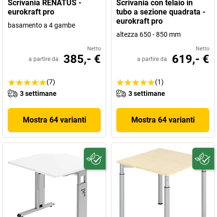
Scrivania RENATUS -
Scrivania con telaio in
eurokraft pro
tubo a sezione quadrata -
eurokraft pro
basamento a 4 gambe
altezza 650 - 850 mm
Netto
Netto
385,- €
619,- €
a partire da
a partire da
(7)
(1)
3 settimane
3 settimane
Mostra 64 varianti
Mostra 64 varianti