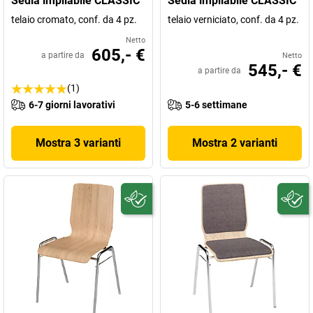
Sedia impilabile CLASSIC
Sedia impilabile CLASSIC
telaio cromato, conf. da 4 pz.
telaio verniciato, conf. da 4 pz.
Netto
605,- €
a partire da
Netto
545,- €
a partire da
(1)
6-7 giorni lavorativi
5-6 settimane
Mostra 3 varianti
Mostra 2 varianti