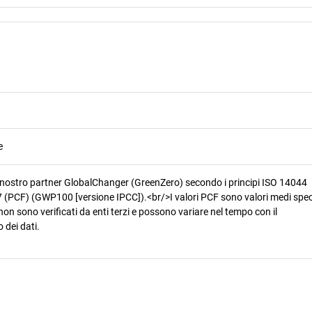
e
 nostro partner GlobalChanger (GreenZero) secondo i principi ISO 14044
 (PCF) (GWP100 [versione IPCC]).<br/>I valori PCF sono valori medi speci
non sono verificati da enti terzi e possono variare nel tempo con il
 dei dati.